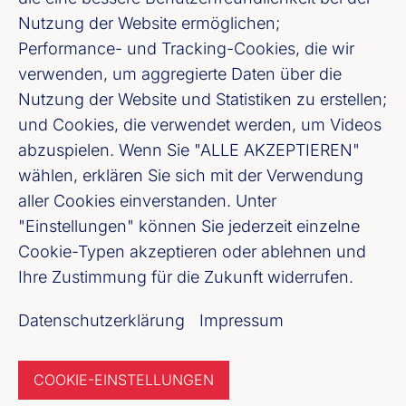
Nutzung der Website ermöglichen;
+49 (211) 863283 - 3
Performance- und Tracking-Cookies, die wir
E-Mail senden
verwenden, um aggregierte Daten über die
Nutzung der Website und Statistiken zu erstellen;
und Cookies, die verwendet werden, um Videos
abzuspielen. Wenn Sie "ALLE AKZEPTIEREN"
wählen, erklären Sie sich mit der Verwendung
aller Cookies einverstanden. Unter
"Einstellungen" können Sie jederzeit einzelne
Bankenverband Nordrhein-Westfalen e. V.
Cookie-Typen akzeptieren oder ablehnen und
Königsallee 47, 40212 Düsseldorf
Ihre Zustimmung für die Zukunft widerrufen.
Datenschutzerklärung
Impressum
Fußzeile (Bankenverband Nordrhein-Westfal
Impressum
COOKIE-EINSTELLUNGEN
Datenschutzerklärung