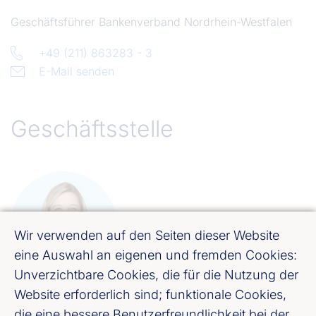
Geschäftsführer Bankenverband Nordrhein-Westfalen
+49 (211) 863283 - 3
E-Mail senden
Geschäftsstelle
Wir verwenden auf den Seiten dieser Website
eine Auswahl an eigenen und fremden Cookies:
Unverzichtbare Cookies, die für die Nutzung der
Website erforderlich sind; funktionale Cookies,
Claudia von Rappard
die eine bessere Benutzerfreundlichkeit bei der