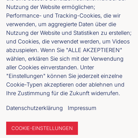
Nutzung der Website ermöglichen;
Banken
Performance- und Tracking-Cookies, die wir
verwenden, um aggregierte Daten über die
Nutzung der Website und Statistiken zu erstellen;
und Cookies, die verwendet werden, um Videos
abzuspielen. Wenn Sie "ALLE AKZEPTIEREN"
wählen, erklären Sie sich mit der Verwendung
aller Cookies einverstanden. Unter
"Einstellungen" können Sie jederzeit einzelne
Bankenverband Nordrhein-Westfalen e. V.
Cookie-Typen akzeptieren oder ablehnen und
Königsallee 47, 40212 Düsseldorf
Ihre Zustimmung für die Zukunft widerrufen.
Datenschutzerklärung
Impressum
Fußzeile (Bankenverband Nordrhein-Westfal
Impressum
COOKIE-EINSTELLUNGEN
Datenschutzerklärung