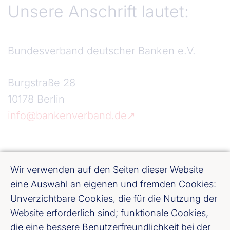
Unsere Anschrift lautet:
Bundesverband deutscher Banken e.V.
Burgstraße 28
10178 Berlin
info@bankenverband.de
Link
Wir verwenden auf den Seiten dieser Website
eine Auswahl an eigenen und fremden Cookies:
Unverzichtbare Cookies, die für die Nutzung der
Zur Webseite des
Website erforderlich sind; funktionale Cookies,
Bundesverbandes deutscher
die eine bessere Benutzerfreundlichkeit bei der